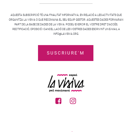
AQUESTA SUBSCRIPCIÓ TÉ UNA FINALITAT INFORMATIVA, EN RELACIÓ A LES ACTIVITATS QUE
ORGANITZA LA VISIVA O QUE RECOMANA EL SEU EQUIP GESTOR. AQUESTES DADES FORMARAN
PART DE LA BASE DE DADES DE LA VISIVA. PODEU EXERCIR EL VOSTRE DRET D’ACCÉS,
RECTIFICACIÓ, OPOSICIÓ I CANCEL·LACIÓ DE LES VOSTRES DADES ESCRIVINT UN E-MAIL A
INFO@LAVISIVA.ORG.