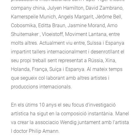
company china, Julyen Hamilton, David Zambrano,
Kamerspeile Munich, Angels Margarit, Jèrôme Bell,
Cobosmika, Editta Braun, Jasmine Morand, Arno
Shuitemaker , Vloeistoff, Moviment Lantana, entre
molts altres. Actualment viu entre, Suïssa i Espanya
impartint tallers internacionalment i desenrotllant el
seu propi treball sent representat a Rússia, Xina,
Holanda, França, Suiça i Espanya. Al mateix temps
que segueix col·laborant amb altres artistes i
produccions internacionals.
En els útims 10 anys el seu focus d’investigació
artística ha sigut en la composició instantània. Manel
va crear la associacio Wendig juntament amb l’artista
I doctor Philip Amann.