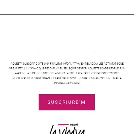
AQUESTA SUBSCRIPCIÓ TÉ UNA FINALITAT INFORMATIVA, EN RELACIÓ A LES ACTIVITATS QUE
ORGANITZA LA VISIVA O QUE RECOMANA EL SEU EQUIP GESTOR. AQUESTES DADES FORMARAN
PART DE LA BASE DE DADES DE LA VISIVA. PODEU EXERCIR EL VOSTRE DRET D’ACCÉS,
RECTIFICACIÓ, OPOSICIÓ I CANCEL·LACIÓ DE LES VOSTRES DADES ESCRIVINT UN E-MAIL A
INFO@LAVISIVA.ORG.