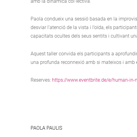
amb la dinàmica col·lectiva.
Paola condueix una sessió basada en la improvisa
desviar l’atenció de la vista i l’oïda, els particip
capacitats ocultes dels seus sentits i cultivant u
Aquest taller convida els participants a aprofundir
una profunda reconnexió amb si mateixos i amb e
Reserves:
https://www.eventbrite.de/e/human-in
PAOLA PAULIS