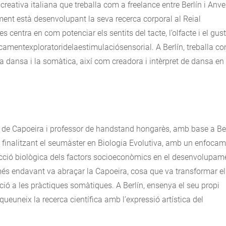
creativa italiana que treballa com a freelance entre Berlín i Anve
ment està desenvolupant la seva recerca corporal al Reial
 centra en com potenciar els sentits del tacte, l’olfacte i el gust
focamentexploratoridelaestimulaciósensorial. A Berlín, treballa c
 dansa i la somàtica, així com creadora i intèrpret de dansa en
r de Capoeira i professor de handstand hongarès, amb base a Ber
à finalitzant el seumàster en Biologia Evolutiva, amb un enfoca
racció biològica dels factors socioeconòmics en el desenvolupam
s endavant va abraçar la Capoeira, cosa que va transformar el
ó a les pràctiques somàtiques. A Berlín, ensenya el seu propi
neix la recerca científica amb l’expressió artística del