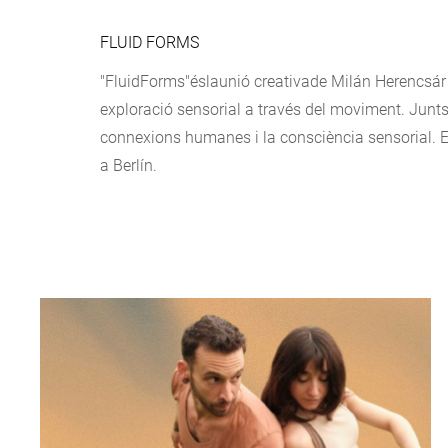
FLUID FORMS
"FluidForms"éslaunió creativade Milán Herencsár
exploració sensorial a través del moviment. Junt
connexions humanes i la consciència sensorial. El 
a Berlín.