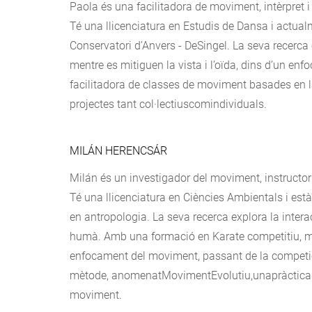
Paola és una facilitadora de moviment, intèrpret i 
Té una llicenciatura en Estudis de Dansa i actual
Conservatori d’Anvers - DeSingel. La seva recerca es
mentre es mitiguen la vista i l’oïda, dins d’un en
facilitadora de classes de moviment basades en la
projectes tant col·lectiuscomindividuals.
MILÁN HERENCSÁR
Milán és un investigador del moviment, instructo
Té una llicenciatura en Ciències Ambientals i est
en antropologia. La seva recerca explora la inte
humà. Amb una formació en Karate competitiu, mé
enfocament del moviment, passant de la competici
mètode, anomenatMovimentEvolutiu,unapràcticaqueu
moviment.