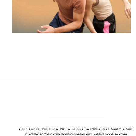
AQUESTA SUBSCRIPCIÓ TÉ UNA FINALITAT INFORMATIVA, EN RELACIÓ A LES ACTIVITATS QUE
ORGANITZA LA VISIVA O QUE RECOMANA EL SEU EQUIP GESTOR. AQUESTES DADES