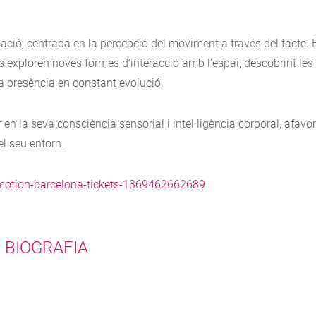
ció, centrada en la percepció del moviment a través del tacte. 
ants exploren noves formes d’interacció amb l’espai, descobrint les
na presència en constant evolució.
 en la seva consciència sensorial i intel·ligència corporal, afavor
l seu entorn.
-motion-barcelona-tickets-1369462662689
BIOGRAFIA