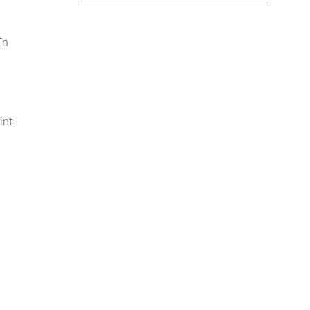
En
int