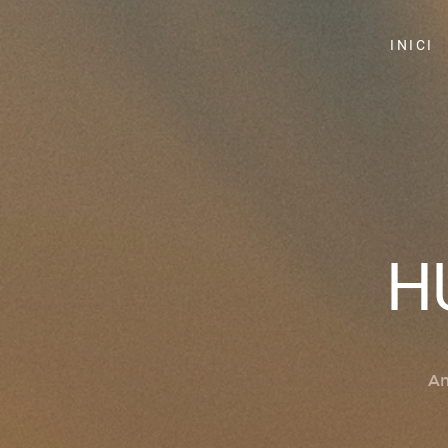
INICI
H
A