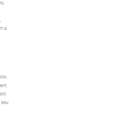
rs.
,
om a
lín.
ment
ent
 seu