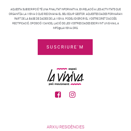
AQUESTA SUBSCRIPCIÓ TÉ UNA FINALITAT INFORMATIVA, EN RELACIÓ A LES ACTIVITATS QUE
ORGANITZA LA VISIVA O QUE RECOMANA EL SEU EQUIP GESTOR. AQUESTES DADES FORMARAN
PART DE LA BASE DE DADES DE LA VISIVA. PODEU EXERCIR EL VOSTRE DRET D’ACCÉS,
RECTIFICACIÓ, OPOSICIÓ I CANCEL·LACIÓ DE LES VOSTRES DADES ESCRIVINT UN E-MAIL A
INFO@LAVISIVA.ORG.
ARXIU RESIDÈNCIES