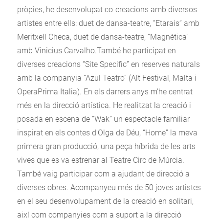
pròpies, he desenvolupat co-creacions amb diversos
artistes entre ells: duet de dansa-teatre, “Etarais” amb
Meritxell Checa, duet de dansa-teatre, “Magnètica”
amb Vinicius Carvalho.També he participat en
diverses creacions “Site Specific” en reserves naturals
amb la companyia “Azul Teatro” (Alt Festival, Malta i
OperaPrima Italia). En els darrers anys m'he centrat
més en la direcció artística. He realitzat la creació i
posada en escena de “Wak” un espectacle familiar
inspirat en els contes d'Olga de Déu, “Home” la meva
primera gran producció, una peça híbrida de les arts
vives que es va estrenar al Teatre Circ de Múrcia.
També vaig participar com a ajudant de direcció a
diverses obres. Acompanyeu més de 50 joves artistes
en el seu desenvolupament de la creació en solitari,
així com companyies com a suport a la direcció