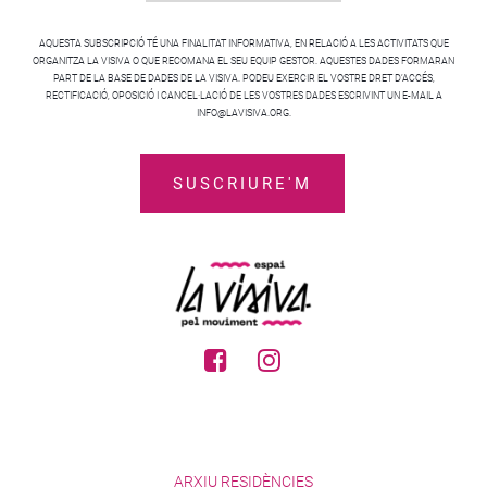
AQUESTA SUBSCRIPCIÓ TÉ UNA FINALITAT INFORMATIVA, EN RELACIÓ A LES ACTIVITATS QUE
ORGANITZA LA VISIVA O QUE RECOMANA EL SEU EQUIP GESTOR. AQUESTES DADES FORMARAN
PART DE LA BASE DE DADES DE LA VISIVA. PODEU EXERCIR EL VOSTRE DRET D’ACCÉS,
RECTIFICACIÓ, OPOSICIÓ I CANCEL·LACIÓ DE LES VOSTRES DADES ESCRIVINT UN E-MAIL A
INFO@LAVISIVA.ORG.
ARXIU RESIDÈNCIES