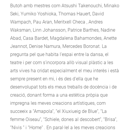
Butoh amb mestres com Atsushi Takenouchi, Minako
Seki, Yumiko Yoshioka, Thomas Hauert, David
Wampach, Pau Aran, Meritxell Checa , Andres
Waksman, Linn Johansson, Patrice Barthes, Nadine
Abad, Casa Bardet, Magdalena Bahamondes, Anette
Jeannot, Denise Namura, Mercedes Boronat. La
pregunta pel que habita l'espai entre la dansa, el
teatre i per com s'incorpora allò visual plàstic a les
arts vives ha cridat especialment el meu interès i està
sempre present en mi, i és des d'ella que he
desenvolupat tots els meus treballs de docència i de
creació, donant forma a una estètica pròpia que
impregna les meves creacions artístiques, com
succeeix a “Amapola”, “el Xiuxiueig de Blue”, “La
femme Oiseau”, “Schiele, dones al descobert”, “Brisa”,
“Nivis ” i “Home” . En paral·lel a les meves creacions