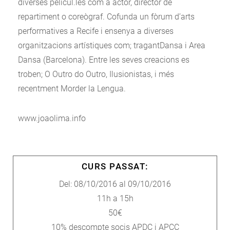
diverses películ.les com a actor, director de
repartiment o coreògraf. Cofunda un fòrum d’arts
performatives a Recife i ensenya a diverses
organitzacions artístiques com; tragantDansa i Area
Dansa (Barcelona). Entre les seves creacions es
troben; O Outro do Outro, Ilusionistas, i més
recentment Morder la Lengua.
www.joaolima.info
CURS PASSAT:
Del: 08/10/2016 al 09/10/2016
11h a 15h
50€
10% descompte socis APDC i APCC