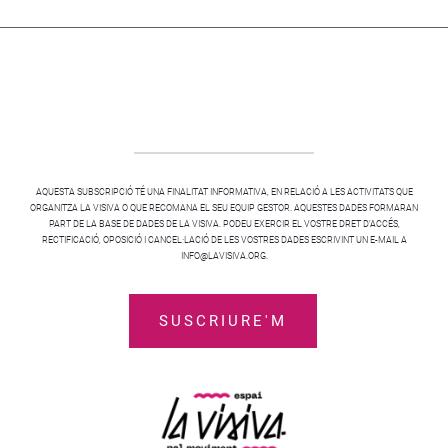
AQUESTA SUBSCRIPCIÓ TÉ UNA FINALITAT INFORMATIVA, EN RELACIÓ A LES ACTIVITATS QUE
ORGANITZA LA VISIVA O QUE RECOMANA EL SEU EQUIP GESTOR. AQUESTES DADES FORMARAN
PART DE LA BASE DE DADES DE LA VISIVA. PODEU EXERCIR EL VOSTRE DRET D’ACCÉS,
RECTIFICACIÓ, OPOSICIÓ I CANCEL·LACIÓ DE LES VOSTRES DADES ESCRIVINT UN E-MAIL A
INFO@LAVISIVA.ORG.