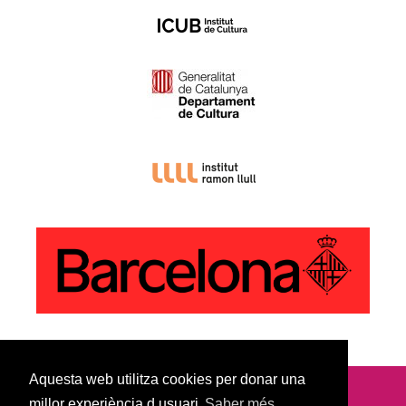
Aquesta web utilitza cookies per donar una
millor experiència d usuari
Saber més
© Copyright 2022