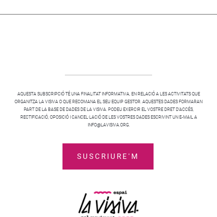
AQUESTA SUBSCRIPCIÓ TÉ UNA FINALITAT INFORMATIVA, EN RELACIÓ A LES ACTIVITATS QUE
ORGANITZA LA VISIVA O QUE RECOMANA EL SEU EQUIP GESTOR. AQUESTES DADES FORMARAN
PART DE LA BASE DE DADES DE LA VISIVA. PODEU EXERCIR EL VOSTRE DRET D’ACCÉS,
RECTIFICACIÓ, OPOSICIÓ I CANCEL·LACIÓ DE LES VOSTRES DADES ESCRIVINT UN E-MAIL A
INFO@LAVISIVA.ORG.