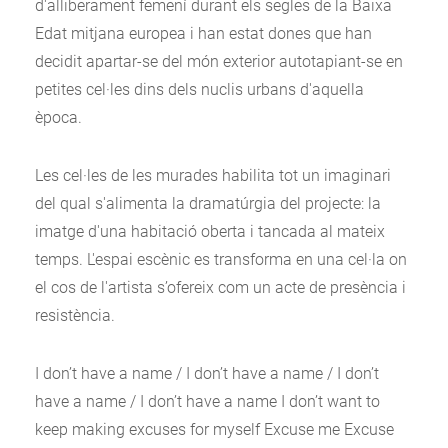
d'alliberament femení durant els segles de la Baixa
Edat mitjana europea i han estat dones que han
decidit apartar-se del món exterior autotapiant-se en
petites cel·les dins dels nuclis urbans d'aquella
època.
Les cel·les de les murades habilita tot un imaginari
del qual s'alimenta la dramatúrgia del projecte: la
imatge d'una habitació oberta i tancada al mateix
temps. L'espai escènic es transforma en una cel·la on
el cos de l'artista s’ofereix com un acte de presència i
resistència.
I don’t have a name / I don’t have a name / I don’t
have a name / I don’t have a name I don’t want to
keep making excuses for myself Excuse me Excuse