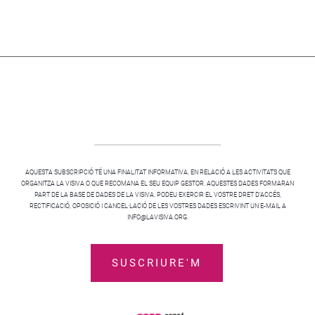
AQUESTA SUBSCRIPCIÓ TÉ UNA FINALITAT INFORMATIVA, EN RELACIÓ A LES ACTIVITATS QUE
ORGANITZA LA VISIVA O QUE RECOMANA EL SEU EQUIP GESTOR. AQUESTES DADES FORMARAN
PART DE LA BASE DE DADES DE LA VISIVA. PODEU EXERCIR EL VOSTRE DRET D’ACCÉS,
RECTIFICACIÓ, OPOSICIÓ I CANCEL·LACIÓ DE LES VOSTRES DADES ESCRIVINT UN E-MAIL A
INFO@LAVISIVA.ORG.