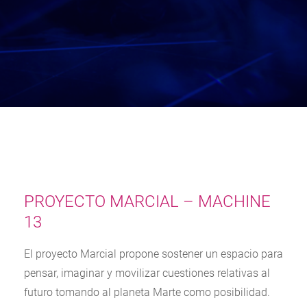
PROYECTO MARCIAL – MACHINE
13
El proyecto Marcial propone sostener un espacio para
pensar, imaginar y movilizar cuestiones relativas al
futuro tomando al planeta Marte como posibilidad.