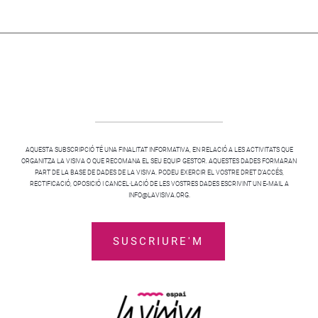
AQUESTA SUBSCRIPCIÓ TÉ UNA FINALITAT INFORMATIVA, EN RELACIÓ A LES ACTIVITATS QUE
ORGANITZA LA VISIVA O QUE RECOMANA EL SEU EQUIP GESTOR. AQUESTES DADES FORMARAN
PART DE LA BASE DE DADES DE LA VISIVA. PODEU EXERCIR EL VOSTRE DRET D’ACCÉS,
RECTIFICACIÓ, OPOSICIÓ I CANCEL·LACIÓ DE LES VOSTRES DADES ESCRIVINT UN E-MAIL A
INFO@LAVISIVA.ORG.