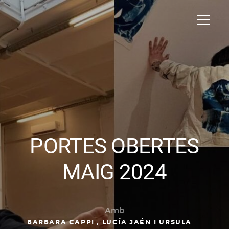
PORTES OBERTES
MAIG 2024
Amb
BARBARA CAPPI ,
LUCÍA JAÉN I
URSULA