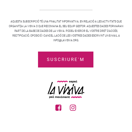
AQUESTA SUBSCRIPCIÓ TÉ UNA FINALITAT INFORMATIVA, EN RELACIÓ A LES ACTIVITATS QUE
ORGANITZA LA VISIVA O QUE RECOMANA EL SEU EQUIP GESTOR. AQUESTES DADES FORMARAN
PART DE LA BASE DE DADES DE LA VISIVA. PODEU EXERCIR EL VOSTRE DRET D’ACCÉS,
RECTIFICACIÓ, OPOSICIÓ I CANCEL·LACIÓ DE LES VOSTRES DADES ESCRIVINT UN E-MAIL A
INFO@LAVISIVA.ORG.