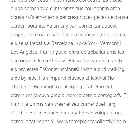
d’una companyia d’intèrprets que col·laboren amb
coreògrafs emergents per crear noves peces de dansa
contemporània. Fa un any van començar aquest
projecte internacional i des d’aleshores han presentat
els seus treballs a Barcelona, Nova York, Vermont i
Los Angeles. Han tingut el plaer de treballar amb les
coreògrafes Isabel López i Elena Demyanenko amb
els projectes EnConstrucción#3 i with a bird walking
side by side. Han impartit classes al festival No
Theme i a Bennington College, i paral·lelament
continuen la seva pròpia recerca com a coreògrafs. El
Finn i la Emma van crear el seu primer duet l’any
2010 i des d’aleshores han anat desenvolupant una
complicitat especial. www.threeplanescollective.com