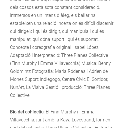
dels cossos està sota constant consideració.
Immersos en un intens diàleg, els ballarins
estableixen una relació incerta on és difícil discernir
qui dirigeix i qui és dirigit, qui manipula i qui és
manipulat, qui dóna suport i qui és suportat.
Concepte i coreografia original: Isabel López
Adaptació i interpretació: Three Planes Collective
(Finn Murphy i Emma Villavecchia) Música: Benny
Goldmintz Fotografia: Maria Ródenas i Adrien de
Monès Suport: Indiegogo, Centre Cívic El Sortidor,
NunArt, La Visiva Gestió i producció: Three Planes
Collective
Bio del col·lectiu
: El Finn Murphy i l’Emma
Villavecchia, junt amb la Kaya Lovestrand, formen
part del col·lectiu Three Planes Collective. Es tracta