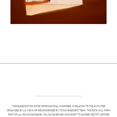
THIS SUBSCRIPTION IS FOR INFORMATIONAL PURPOSES, IN RELATION TO THE ACTIVITIES
ORGANIZED BY LA VISIVA OR RECOMMENDED BY ITS MANAGEMENT TEAM. THIS DATA WILL FORM
PART OF LA VISIVA'S DATABASE. YOU CAN EXERCISE YOUR RIGHT TO ACCESS, RECTIFY, OPPOSE