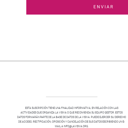
ENVIAR
ESTA SUSCRIPCIÓN TIENE UNA FINALIDAD INFORMATIVA, EN RELACIÓN CON LAS
ACTIVIDADES QUE ORGANIZA LA VISIVA O QUE RECOMIENDA SU EQUIPO GESTOR. ESTOS
DATOS FORMARÁN PARTE DE LA BASE DE DATOS DE LA VISIVA. PUEDE EJERCER SU DERECHO
DE ACCESO, RECTIFICACIÓN, OPOSICIÓN Y CANCELACIÓN DE SUS DATOS ESCRIBIENDO UN E-
MAIL A INFO@LAVISIVA.ORG.