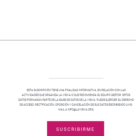
ESTA SUSCRIPCIÓN TIENE UNA FINALIDAD INFORMATIVA, EN RELACIÓN CON LAS
ACTIVIDADES QUE ORGANIZA LA VISIVA O QUE RECOMIENDA SU EQUIPO GESTOR. ESTOS
DATOS FORMARÁN PARTE DE LA BASE DE DATOS DE LA VISIVA. PUEDE EJERCER SU DERECHO
DE ACCESO, RECTIFICACIÓN, OPOSICIÓN Y CANCELACIÓN DE SUS DATOS ESCRIBIENDO UN E-
MAIL A INFO@LAVISIVA.ORG.