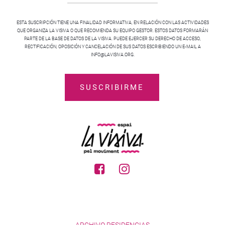
ESTA SUSCRIPCIÓN TIENE UNA FINALIDAD INFORMATIVA, EN RELACIÓN CON LAS ACTIVIDADES
QUE ORGANIZA LA VISIVA O QUE RECOMIENDA SU EQUIPO GESTOR. ESTOS DATOS FORMARÁN
PARTE DE LA BASE DE DATOS DE LA VISIVA. PUEDE EJERCER SU DERECHO DE ACCESO,
RECTIFICACIÓN, OPOSICIÓN Y CANCELACIÓN DE SUS DATOS ESCRIBIENDO UN E-MAIL A
INFO@LAVISIVA.ORG.
ARCHIVO RESIDENCIAS