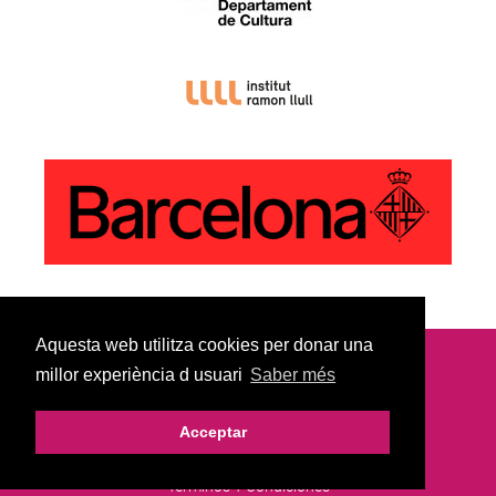
Aquesta web utilitza cookies per donar una
millor experiència d usuari
Saber més
© Copyright 2022
Aviso Legal |
Política De Privacidad |
Acceptar
Política De Cookies |
Términos Y Condiciones