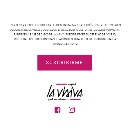
ESTA SUSCRIPCIÓN TIENE UNA FINALIDAD INFORMATIVA, EN RELACIÓN CON LAS ACTIVIDADES
QUE ORGANIZA LA VISIVA O QUE RECOMIENDA SU EQUIPO GESTOR. ESTOS DATOS FORMARÁN
PARTE DE LA BASE DE DATOS DE LA VISIVA. PUEDE EJERCER SU DERECHO DE ACCESO,
RECTIFICACIÓN, OPOSICIÓN Y CANCELACIÓN DE SUS DATOS ESCRIBIENDO UN E-MAIL A
INFO@LAVISIVA.ORG.