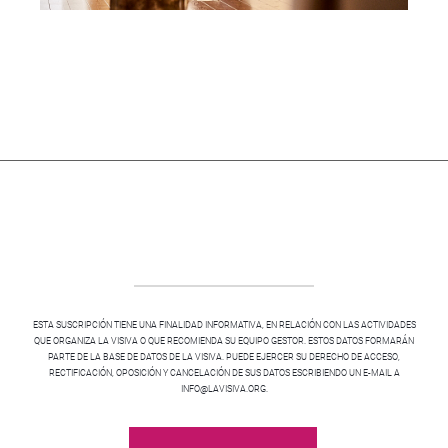
ESTA SUSCRIPCIÓN TIENE UNA FINALIDAD INFORMATIVA, EN RELACIÓN CON LAS ACTIVIDADES
QUE ORGANIZA LA VISIVA O QUE RECOMIENDA SU EQUIPO GESTOR. ESTOS DATOS FORMARÁN
PARTE DE LA BASE DE DATOS DE LA VISIVA. PUEDE EJERCER SU DERECHO DE ACCESO,
RECTIFICACIÓN, OPOSICIÓN Y CANCELACIÓN DE SUS DATOS ESCRIBIENDO UN E-MAIL A
INFO@LAVISIVA.ORG.